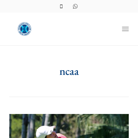
Toggl
ncaa