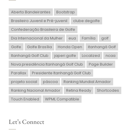
Aberto Bandeirantes
Bootstrap
Brasileiro Juvenil e Pré-juvenil
clube degolfe
Confederação Brasileira de Golfe
Dia Internacional da Mulher
eua
Família
golf
Golfe
Golfe Brasília
Honda Open
itanhangá Golf
Itanhangá Golf Club
japeri golfe
Localized
ncaa
Nova presidência Itanhangá Golf Club
Page Builder
Parallax
Presidente Itanhangá Golf Club
projeto social
páscoa
Ranking Mundial Amador
Ranking Nacional Amador
Retina Ready
Shortcodes
Touch Enabled
WPML Compatible
Let’s Connect