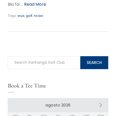
Bia foi …
Read More
Tags:
eua
,
golf
,
ncaa
SEARCH
Book a Tee Time
agosto 2026
seg
ter
qua
qui
sex
sáb
dom