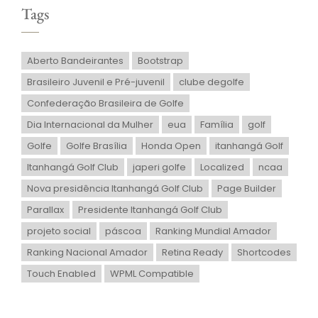
Tags
Aberto Bandeirantes
Bootstrap
Brasileiro Juvenil e Pré-juvenil
clube degolfe
Confederação Brasileira de Golfe
Dia Internacional da Mulher
eua
Família
golf
Golfe
Golfe Brasília
Honda Open
itanhangá Golf
Itanhangá Golf Club
japeri golfe
Localized
ncaa
Nova presidência Itanhangá Golf Club
Page Builder
Parallax
Presidente Itanhangá Golf Club
projeto social
páscoa
Ranking Mundial Amador
Ranking Nacional Amador
Retina Ready
Shortcodes
Touch Enabled
WPML Compatible