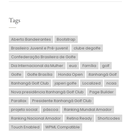
Tags
Aberto Bandeirantes
Bootstrap
Brasileiro Juvenil e Pré-juvenil
clube degolfe
Confederação Brasileira de Golfe
Dia Internacional da Mulher
eua
Família
golf
Golfe
Golfe Brasília
Honda Open
itanhangá Golf
Itanhangá Golf Club
japeri golfe
Localized
ncaa
Nova presidência Itanhangá Golf Club
Page Builder
Parallax
Presidente Itanhangá Golf Club
projeto social
páscoa
Ranking Mundial Amador
Ranking Nacional Amador
Retina Ready
Shortcodes
Touch Enabled
WPML Compatible