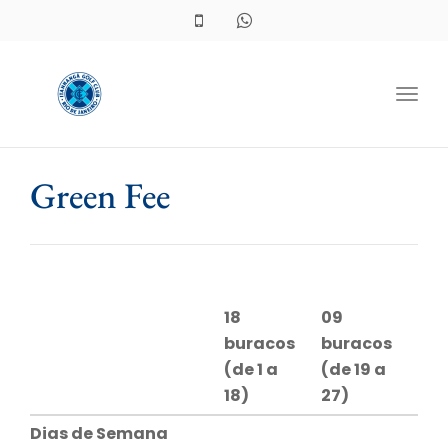
Toggl
Green Fee
18
09
buracos
buracos
(de 1 a
(de 19 a
18)
27)
Dias de Semana