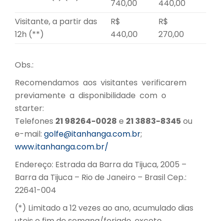
740,00
440,00
Visitante, a partir das
R$
R$
12h (**)
440,00
270,00
Obs.:
Recomendamos aos visitantes verificarem
previamente a disponibilidade com o
starter:
Telefones
21 98264-0028
e
21 3883-8345
ou
e-mail:
golfe@itanhanga.com.br
;
www.itanhanga.com.br/
Endereço: Estrada da Barra da Tijuca, 2005 –
Barra da Tijuca – Rio de Janeiro – Brasil Cep.:
22641-004
(*) Limitado a 12 vezes ao ano, acumulado dias
uteis e fim de semana/feriado, exceto